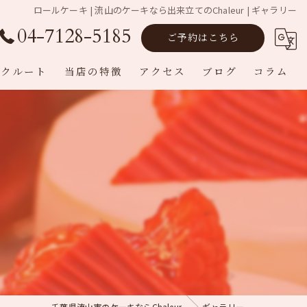
ロールケーキ | 流山のケーキなら出来立てのChaleur | ギャラリー
04-7128-5185
ご予約はこちら
リクルート
当店の特徴
アクセス
ブログ
コラム
ロールケーキ
ホールケーキ
焼き菓子
バースデー
求人
千葉県流山市のケーキならChaleur
ギャラリー